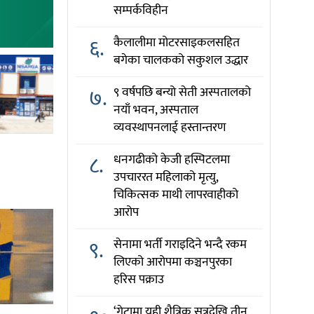
सम्पर्कविहीन
६.
कैलालीमा मोटरसाइकलसहित
बगेका चालकको सकुशल उद्धार
७.
९ वर्षपछि बन्यो सेती अस्पतालको
नयाँ भवन, अस्पताल
व्यवस्थापनलाई हस्तान्तरण
८.
धनगढीको केजी हस्पिटलमा
उपचाररत महिलाको मृत्यु,
चिकित्सक माथी लापरवाहीको
आरोप
९.
सेनामा भर्ती गराइदिने भन्दै रकम
लिएको आरोपमा कञ्चनपुरका
हरिस पक्राउ
‘गेटामा यही शैत्रिक सत्रदेखि तीन