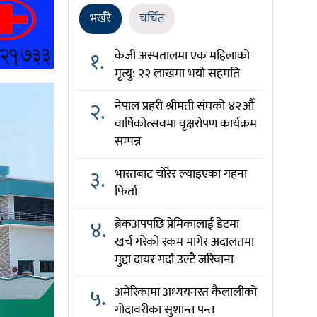
भर्खरै
चर्चित
१.
केजी अस्पतालमा एक महिलाको
मृत्यु: २२ लाखमा भयो सहमति
२.
नेपाल प्रहरी श्रीमती संघको ४२औँ
वार्षिकोत्सवमा वृक्षरोपण कार्यक्रम
सम्पन्न
३.
भारतबाट चोरेर ल्याइएका गहना
फिर्ता
४.
ब्रेकअपपछि प्रेमिकालाई डेटमा
खर्च गरेको रकम मागेर अदालतमा
मुद्दा दायर गर्दा उल्टै जरिवाना
५.
अमेरिकामा अध्ययनरत कैलालीको
गोदावरीका सुशान्त पन्त