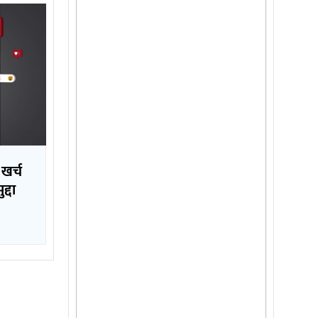
 खर्च
्दा