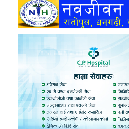
अन्तर्वार्ता
अर्थ
खेलकुद
मनोरञ्जन
अन्य