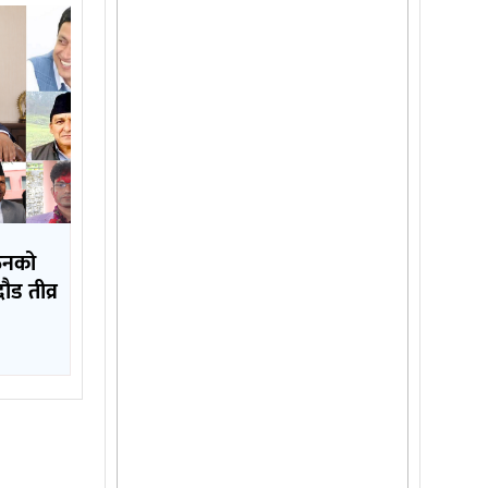
गठनको
दौड तीव्र