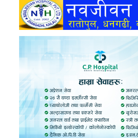
अन्तर्वार्ता
अर्थ
खेलकुद
मनोरञ्जन
अन्य