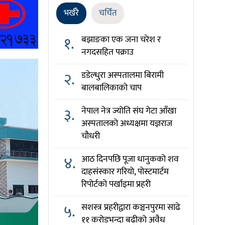
भर्खरै
चर्चित
१.
बझाङका एक जना चरेश र
नगदसहित पक्राउ
२.
डडेल्धुरा अस्पतालमा बिरामी
बालबालिकाको चाप
३.
नेपाल नेत्र ज्योति संघ गेटा आँखा
अस्पतालको अध्यक्षमा यज्ञराज
चौधरी
४.
आठ दिनपछि पूजा धानुकको शव
दाहसंस्कार गरियो, पोस्टमार्टम
रिपोर्टको पर्खाइमा प्रहरी
५.
सशस्त्र प्रहरीद्वारा कञ्चनपुरमा साढे
११ करोडभन्दा बढीको अवैध