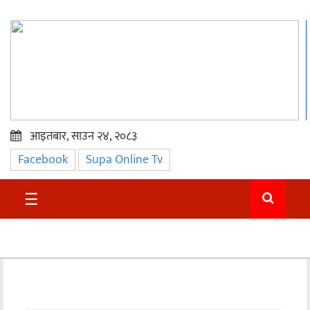
आइतबार, साउन २४, २०८३
Facebook
Supa Online Tv
प्रमुख
समाचार
☰
सुदुर
राजनीति
समाचार
अन्तराष्ट्रिय