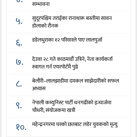
सम्भावना
५.
सुदूरपश्चिम तराईका रानाथारू बस्तीमा सावन
डोलाको रौनक
६.
डडेलधुराका १२ परिवारले पाए लालपुर्जा
७.
देउवा २८ गते काठमाडौं उत्रिने, नेता कार्यकर्ता
स्वागत गर्न एयरपोर्टमै पुग्ने
८.
बेलौरी–लालझाडीमा दमकल साझेदारीको सफल
अभ्यास
९.
नेपाली कम्युनिस्ट पार्टी धनगढीको इन्चार्जमा
चौधरी, संयोजकमा खत्री
१०.
महेन्द्रनगरमा घरको छतबाट लडेर युवकको मृत्यु