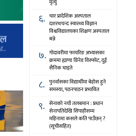
मृत्यु
६.
चार प्रादेशिक अस्पताल
दशरथचन्द स्वास्थ्य विज्ञान
विश्वविद्यालयका शिक्षण अस्पताल
बन्ने
७.
गोदावरीमा फायरिङ अभ्यासका
क्रममा ह्याण्ड ग्रिनेड विस्फोट, दुई
सैनिक घाइते
८.
पुनर्वासका विद्यार्थीमा बेहोस हुने
समस्या, पठनपाठन प्रभावित
९.
सेनाको नयाँ तलबमान : प्रधान
सेनापतिदेखि सिपाहीसम्म
महिनामा कसले कति पाउँछन् ?
(सूचीसहित)