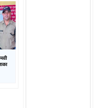
मग्री
लाका