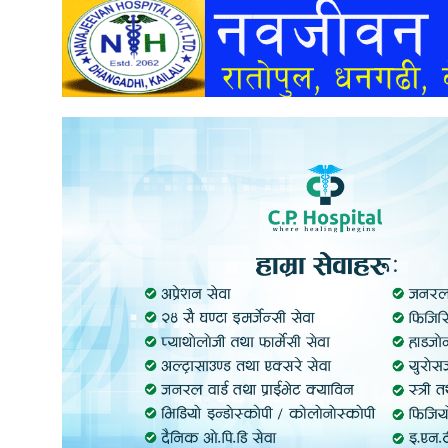
अन्तर्वार्ता
अर्थ
खेलकुद
मनोरञ्जन
अन्य