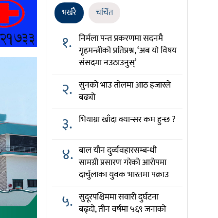
भर्खरै
चर्चित
१.
निर्मला पन्त प्रकरणमा सदनमै
गृहमन्त्रीको प्रतिप्रश्न, ‘अब यो विषय
संसदमा नउठाउनुस्’
२.
सुनको भाउ तोलमा आठ हजारले
बढ्यो
३.
भियाग्रा खाँदा क्यान्सर कम हुन्छ ?
४.
बाल यौन दुर्व्यवहारसम्बन्धी
सामग्री प्रसारण गरेको आरोपमा
दार्चुलाका युवक भारतमा पक्राउ
५.
सुदूरपश्चिममा सवारी दुर्घटना
बढ्दो, तीन वर्षमा ५६९ जनाको