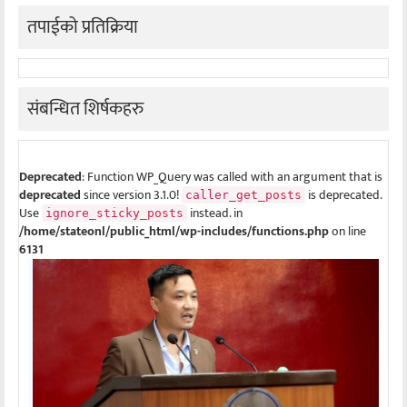
तपाईको प्रतिक्रिया
संबन्धित शिर्षकहरु
Deprecated
: Function WP_Query was called with an argument that is
deprecated
since version 3.1.0!
is deprecated.
caller_get_posts
Use
instead. in
ignore_sticky_posts
/home/stateonl/public_html/wp-includes/functions.php
on line
6131