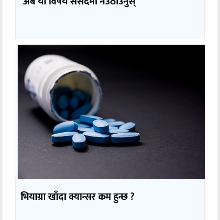
‘अब यो विषय संसदमा नउठाउनुस्’
भियाग्रा खाँदा क्यान्सर कम हुन्छ ?