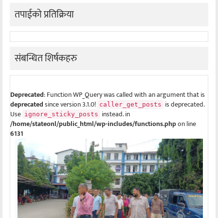
तपाईको प्रतिक्रिया
संबन्धित शिर्षकहरु
Deprecated
: Function WP_Query was called with an argument that is
deprecated
since version 3.1.0!
is deprecated.
caller_get_posts
Use
instead. in
ignore_sticky_posts
/home/stateonl/public_html/wp-includes/functions.php
on line
6131