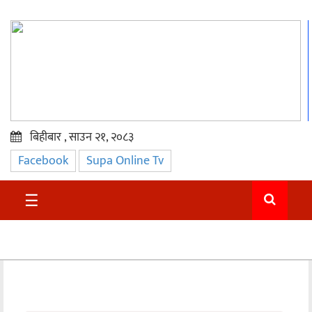
बिहीबार , साउन २१, २०८३
Facebook
Supa Online Tv
प्रमुख
समाचार
☰
सुदुर
राजनीति
समाचार
अन्तराष्ट्रिय