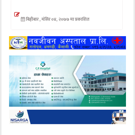
अन्तर्वार्ता
बिहीबार , मंसिर ०४, २०७७ मा प्रकाशित
अर्थ
खेलकुद
मनोरञ्जन
अन्य