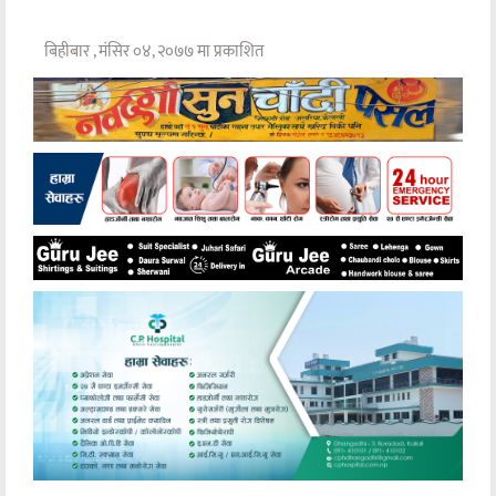
बिहीबार , मंसिर ०४, २०७७ मा प्रकाशित