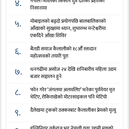
४.
नेपाल–भारतका किसान दुवै देशका प्रहरीको
निसानामा
५.
मोबाइलको बढ्दो प्रयोगपछि बालबालिकाको
आँखाको सुरक्षामा ध्यान, शुभारम्भ मन्टेश्वरीमा
एकदिने आँखा शिविर
६.
बैतडी समाज कैलालीको १८औँ रक्तदान
महोत्सवको तयारी पूरा
७.
धनगढीमा असोज २४ देखि शनिबारीय महिला उद्यम
बजार सञ्चालन हुने
८.
फोन गरेर ‘जंगलमा अलमलिए’ भनेका पूर्वमेयर मृत
भेटिए, रोकिराखेको मोटरसाइकल पनि भेटियो
९.
दैलेखमा ट्रकको ठक्करबाट कैलालीका प्रेमको मृत्यु
इन्जिनियर तर्कराज भट्ट नेपाली युवा उद्यमी मञ्चको