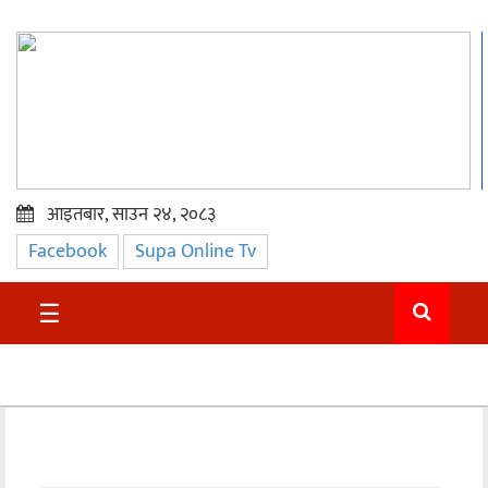
आइतबार, साउन २४, २०८३
Facebook
Supa Online Tv
प्रमुख
समाचार
☰
सुदुर
राजनीति
समाचार
अन्तराष्ट्रिय