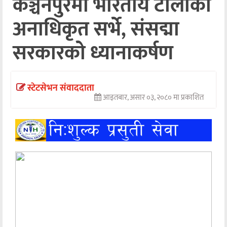
कञ्चनपुरमा भारतीय टोलीको
अन्तर्वार्ता
अनाधिकृत सर्भे, संसद्मा
अर्थ
सरकारको ध्यानाकर्षण
खेलकुद
मनोरञ्जन
स्टेटसेभन संवाददाता
आइतबार, असार ०३, २०८० मा प्रकाशित
अन्य