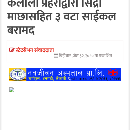
कैलाली प्रहरीद्वारा सिद्रा
अन्तर्वार्ता
माछासहित ३ वटा साईकल
अर्थ
बरामद
खेलकुद
मनोरञ्जन
स्टेटसेभन संवाददाता
बिहीबार , जेठ ३२, २०८० मा प्रकाशित
अन्य