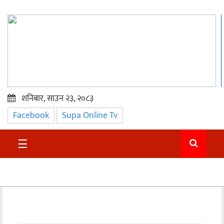
शनिबार, साउन २३, २०८३
Facebook
Supa Online Tv
प्रमुख
समाचार
☰
सुदुर
राजनीति
समाचार
अन्तराष्ट्रिय