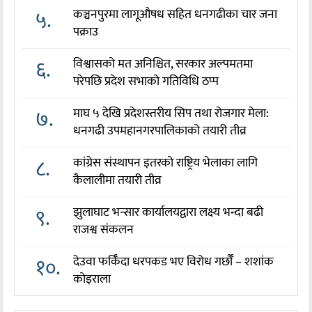
५.
कञ्चनपुरमा लागूऔषध सहित धनगढीका चार जना
पक्राउ
६.
विश्वासको मत अनिश्चित, सरकार अल्पमतमा
परेपछि प्रदेश सभाको गतिविधि ठप्प
७.
माघ ५ देखि प्रदेशस्तरीय सिप तथा रोजगार मेला:
धनगढी उपमहानगरपालिकाको तयारी तीव्र
८.
कांग्रेस संस्थापन इतरको राष्ट्रिय भेलाका लागि
कैलालीमा तयारी तीव्र
९.
झुलाघाट भन्सार कार्यालयद्वारा लक्ष्य भन्दा बढी
राजश्व संकलन
१०.
देउवा फर्किँदा धरपकड भए विरोध गर्छौँं – शशांक
कोइराला