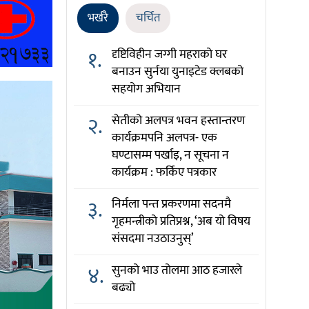
भर्खरै
चर्चित
१.
दृष्टिविहीन जग्गी महराको घर
बनाउन सुर्नया युनाइटेड क्लबको
सहयोग अभियान
२.
सेतीको अलपत्र भवन हस्तान्तरण
कार्यक्रमपनि अलपत्र- एक
घण्टासम्म पर्खाइ, न सूचना न
कार्यक्रम : फर्किए पत्रकार
३.
निर्मला पन्त प्रकरणमा सदनमै
गृहमन्त्रीको प्रतिप्रश्न, ‘अब यो विषय
संसदमा नउठाउनुस्’
४.
सुनको भाउ तोलमा आठ हजारले
बढ्यो