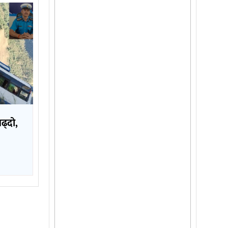
बढ्दो,