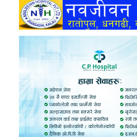
अन्तर्वार्ता
अर्थ
खेलकुद
मनोरञ्जन
अन्य