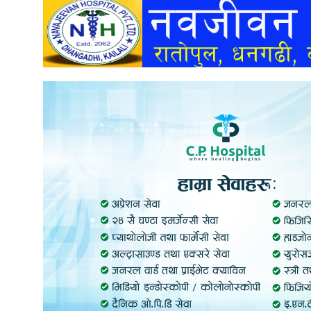
अन्तर्वार्ता
अर्थ
खेलकुद
मनोरञ्जन
अन्य