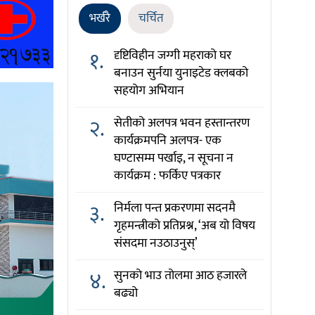
भर्खरै
चर्चित
१.
दृष्टिविहीन जग्गी महराको घर
बनाउन सुर्नया युनाइटेड क्लबको
सहयोग अभियान
२.
सेतीको अलपत्र भवन हस्तान्तरण
कार्यक्रमपनि अलपत्र- एक
घण्टासम्म पर्खाइ, न सूचना न
कार्यक्रम : फर्किए पत्रकार
३.
निर्मला पन्त प्रकरणमा सदनमै
गृहमन्त्रीको प्रतिप्रश्न, ‘अब यो विषय
संसदमा नउठाउनुस्’
४.
सुनको भाउ तोलमा आठ हजारले
बढ्यो