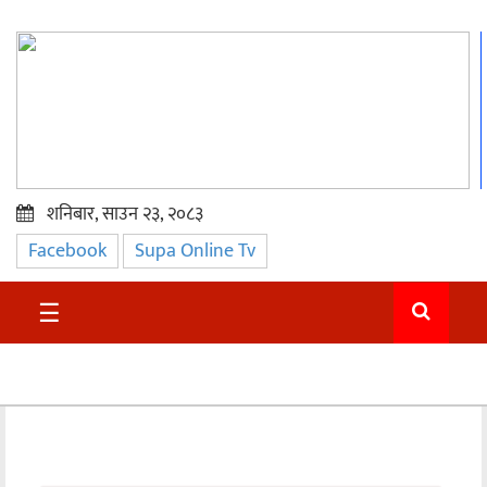
शनिबार, साउन २३, २०८३
Facebook
Supa Online Tv
प्रमुख
समाचार
☰
सुदुर
राजनीति
समाचार
अन्तराष्ट्रिय