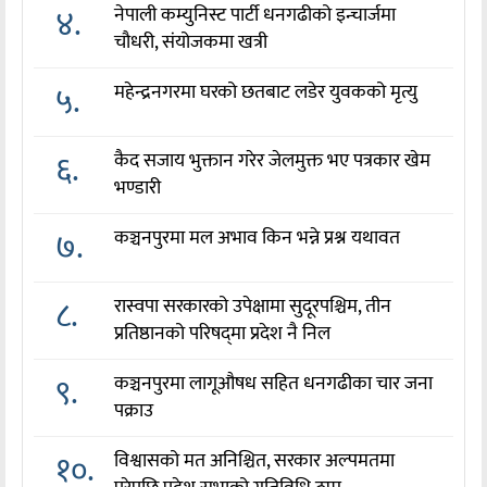
४.
नेपाली कम्युनिस्ट पार्टी धनगढीको इन्चार्जमा
चौधरी, संयोजकमा खत्री
५.
महेन्द्रनगरमा घरको छतबाट लडेर युवकको मृत्यु
६.
कैद सजाय भुक्तान गरेर जेलमुक्त भए पत्रकार खेम
भण्डारी
७.
कञ्चनपुरमा मल अभाव किन भन्ने प्रश्न यथावत
८.
रास्वपा सरकारको उपेक्षामा सुदूरपश्चिम, तीन
प्रतिष्ठानको परिषद्‌मा प्रदेश नै निल
९.
कञ्चनपुरमा लागूऔषध सहित धनगढीका चार जना
पक्राउ
१०.
विश्वासको मत अनिश्चित, सरकार अल्पमतमा