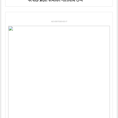
परेपछि प्रदेश सभाको गतिविधि ठप्प
ADVERTISEMENT