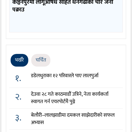
कञ्चनपुरमा लागूऔषध सहित धनगढीका चार जना
पक्राउ
भर्खरै
चर्चित
१.
डडेलधुराका १२ परिवारले पाए लालपुर्जा
२.
देउवा २८ गते काठमाडौं उत्रिने, नेता कार्यकर्ता
स्वागत गर्न एयरपोर्टमै पुग्ने
३.
बेलौरी–लालझाडीमा दमकल साझेदारीको सफल
अभ्यास