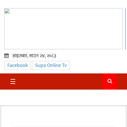
आइतबार, साउन २४, २०८३
Facebook
Supa Online Tv
प्रमुख
समाचार
☰
सुदुर
राजनीति
समाचार
अन्तराष्ट्रिय