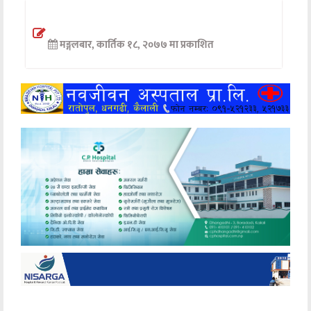
अन्तर्वार्ता
मङ्गलबार, कार्तिक १८, २०७७ मा प्रकाशित
अर्थ
खेलकुद
मनोरञ्जन
अन्य