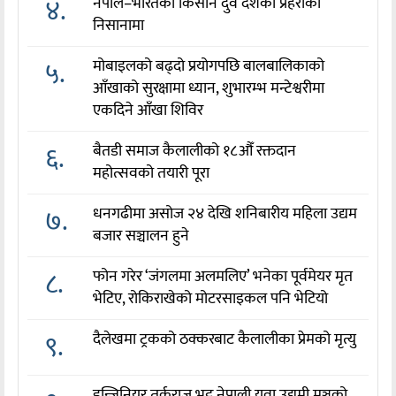
४.
नेपाल–भारतका किसान दुवै देशका प्रहरीको
निसानामा
५.
मोबाइलको बढ्दो प्रयोगपछि बालबालिकाको
आँखाको सुरक्षामा ध्यान, शुभारम्भ मन्टेश्वरीमा
एकदिने आँखा शिविर
६.
बैतडी समाज कैलालीको १८औँ रक्तदान
महोत्सवको तयारी पूरा
७.
धनगढीमा असोज २४ देखि शनिबारीय महिला उद्यम
बजार सञ्चालन हुने
८.
फोन गरेर ‘जंगलमा अलमलिए’ भनेका पूर्वमेयर मृत
भेटिए, रोकिराखेको मोटरसाइकल पनि भेटियो
९.
दैलेखमा ट्रकको ठक्करबाट कैलालीका प्रेमको मृत्यु
इन्जिनियर तर्कराज भट्ट नेपाली युवा उद्यमी मञ्चको