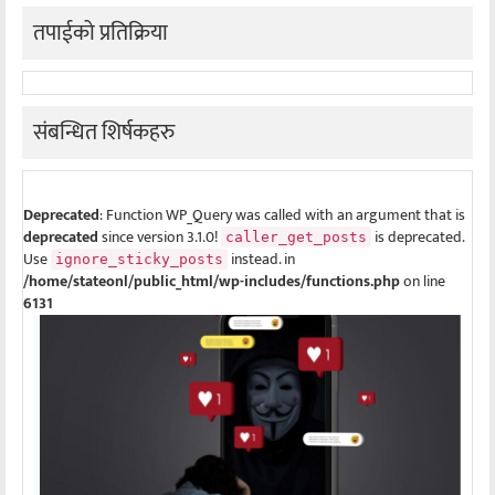
तपाईको प्रतिक्रिया
संबन्धित शिर्षकहरु
Deprecated
: Function WP_Query was called with an argument that is
deprecated
since version 3.1.0!
is deprecated.
caller_get_posts
Use
instead. in
ignore_sticky_posts
/home/stateonl/public_html/wp-includes/functions.php
on line
6131