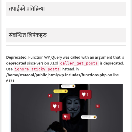
तपाईको प्रतिक्रिया
संबन्धित शिर्षकहरु
Deprecated
: Function WP_Query was called with an argument that is
deprecated
since version 3.1.0!
is deprecated.
caller_get_posts
Use
instead. in
ignore_sticky_posts
/home/stateonl/public_html/wp-includes/functions.php
on line
6131