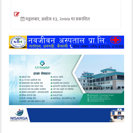
अन्तर्वार्ता
मङ्गलबार, असोज १३, २०७७ मा प्रकाशित
अर्थ
खेलकुद
मनोरञ्जन
अन्य