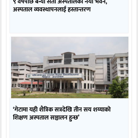
९ वर्षपछि बन्यो सेती अस्पतालको नयाँ भवन,
अस्पताल व्यवस्थापनलाई हस्तान्तरण
‘गेटामा यही शैत्रिक सत्रदेखि तीन सय शय्याको
शिक्षण अस्पताल सञ्चालन हुन्छ’