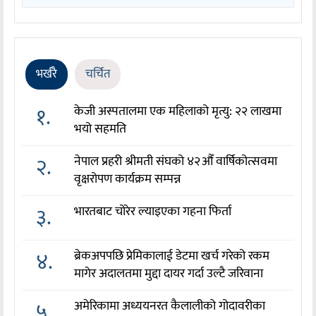
भर्खरै
चर्चित
१.
केजी अस्पतालमा एक महिलाको मृत्यु: २२ लाखमा
भयो सहमति
२.
नेपाल प्रहरी श्रीमती संघको ४२औँ वार्षिकोत्सवमा
वृक्षरोपण कार्यक्रम सम्पन्न
३.
भारतबाट चोरेर ल्याइएका गहना फिर्ता
४.
ब्रेकअपपछि प्रेमिकालाई डेटमा खर्च गरेको रकम
मागेर अदालतमा मुद्दा दायर गर्दा उल्टै जरिवाना
५.
अमेरिकामा अध्ययनरत कैलालीको गोदावरीका