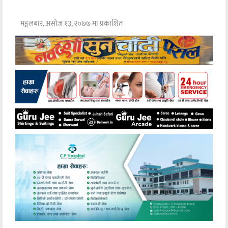
मङ्गलबार, असोज १३, २०७७ मा प्रकाशित