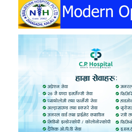
अन्तर्वार्ता
अर्थ
खेलकुद
मनोरञ्जन
अन्य