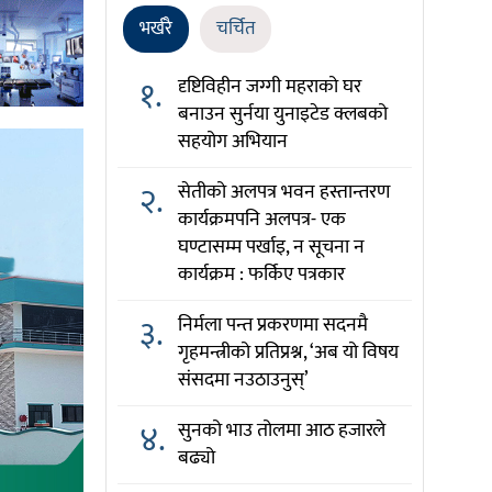
भर्खरै
चर्चित
१.
दृष्टिविहीन जग्गी महराको घर
बनाउन सुर्नया युनाइटेड क्लबको
सहयोग अभियान
२.
सेतीको अलपत्र भवन हस्तान्तरण
कार्यक्रमपनि अलपत्र- एक
घण्टासम्म पर्खाइ, न सूचना न
कार्यक्रम : फर्किए पत्रकार
३.
निर्मला पन्त प्रकरणमा सदनमै
गृहमन्त्रीको प्रतिप्रश्न, ‘अब यो विषय
संसदमा नउठाउनुस्’
४.
सुनको भाउ तोलमा आठ हजारले
बढ्यो