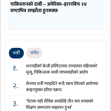
पाकिस्तानको दाबी – अमेरिका–इरानबिच २४
घण्टाभित्र सम्झौता हुनसक्छ
भर्खरै
चर्चित
१.
धनगढीको केजी हस्पिटलमा उपचाररत महिलाको
मृत्यु, चिकित्सक माथी लापरवाहीको आरोप
२.
सेनामा भर्ती गराइदिने भन्दै रकम लिएको आरोपमा
कञ्चनपुरका हरिस पक्राउ
३.
‘गेटामा यही शैत्रिक सत्रदेखि तीन सय शय्याको
शिक्षण अस्पताल सञ्चालन हुन्छ’