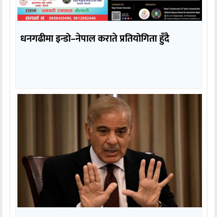
धनगढीमा इन्डो–नेपाल कराते प्रतियोगिता हुँदै