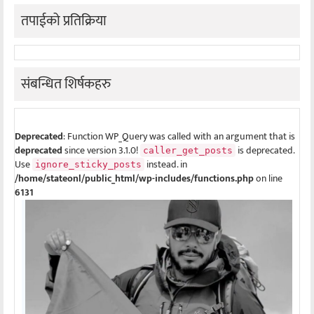
तपाईको प्रतिक्रिया
संबन्धित शिर्षकहरु
Deprecated
: Function WP_Query was called with an argument that is
deprecated
since version 3.1.0!
is deprecated.
caller_get_posts
Use
instead. in
ignore_sticky_posts
/home/stateonl/public_html/wp-includes/functions.php
on line
6131