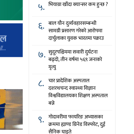
५.
भियाग्रा खाँदा क्यान्सर कम हुन्छ ?
६.
बाल यौन दुर्व्यवहारसम्बन्धी
सामग्री प्रसारण गरेको आरोपमा
दार्चुलाका युवक भारतमा पक्राउ
७.
सुदूरपश्चिममा सवारी दुर्घटना
बढ्दो, तीन वर्षमा ५६९ जनाको
मृत्यु
८.
चार प्रादेशिक अस्पताल
दशरथचन्द स्वास्थ्य विज्ञान
विश्वविद्यालयका शिक्षण अस्पताल
बन्ने
९.
गोदावरीमा फायरिङ अभ्यासका
क्रममा ह्याण्ड ग्रिनेड विस्फोट, दुई
सैनिक घाइते