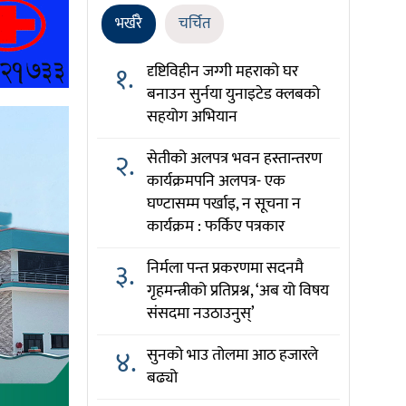
भर्खरै
चर्चित
१.
दृष्टिविहीन जग्गी महराको घर
बनाउन सुर्नया युनाइटेड क्लबको
सहयोग अभियान
२.
सेतीको अलपत्र भवन हस्तान्तरण
कार्यक्रमपनि अलपत्र- एक
घण्टासम्म पर्खाइ, न सूचना न
कार्यक्रम : फर्किए पत्रकार
३.
निर्मला पन्त प्रकरणमा सदनमै
गृहमन्त्रीको प्रतिप्रश्न, ‘अब यो विषय
संसदमा नउठाउनुस्’
४.
सुनको भाउ तोलमा आठ हजारले
बढ्यो