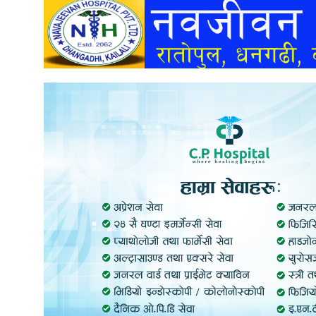
अन्तर्वार्ता
अर्थ
खेलकुद
मनोरञ्जन
अन्य