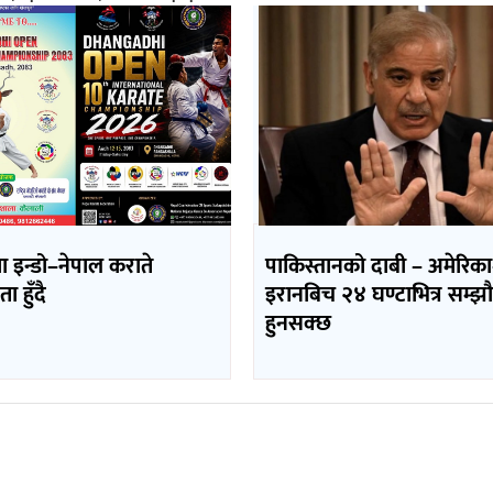
 इन्डो–नेपाल कराते
पाकिस्तानको दाबी – अमेरिक
ा हुँदै
इरानबिच २४ घण्टाभित्र सम्झ
हुनसक्छ