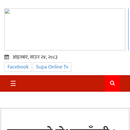
आइतबार, साउन २४, २०८३
Facebook
Supa Online Tv
प्रमुख
समाचार
☰
सुदुर
राजनीति
समाचार
अन्तराष्ट्रिय