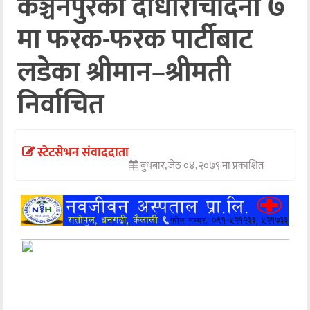
कञ्चनपुरको दोधाराचाँदनी ७
अन्तर्वार्ता
मा फरक-फरक पार्टीबाट
अर्थ
लडेका श्रीमान–श्रीमती
खेलकुद
निर्वाचित
मनोरञ्जन
अन्य
स्टेटसेभन संवाददाता
बुधबार, जेठ ०४, २०७९ मा प्रकाशित