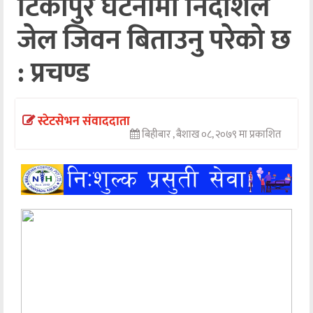
टिकापुर घटनामा निर्दोशले
अन्तर्वार्ता
जेल जिवन बिताउनु परेको छ
अर्थ
: प्रचण्ड
खेलकुद
मनोरञ्जन
स्टेटसेभन संवाददाता
बिहीबार , बैशाख ०८, २०७९ मा प्रकाशित
अन्य