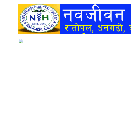
अन्तर्वार्ता
अर्थ
खेलकुद
मनोरञ्जन
अन्य