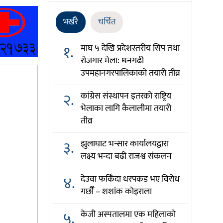
भर्खरै
चर्चित
१.
माघ ५ देखि प्रदेशस्तरीय सिप तथा
रोजगार मेला: धनगढी
उपमहानगरपालिकाको तयारी तीव्र
२.
कांग्रेस संस्थापन इतरको राष्ट्रिय
भेलाका लागि कैलालीमा तयारी
तीव्र
३.
झुलाघाट भन्सार कार्यालयद्वारा
लक्ष्य भन्दा बढी राजश्व संकलन
४.
देउवा फर्किँदा धरपकड भए विरोध
गर्छौँं – शशांक कोइराला
५.
केजी अस्पतालमा एक महिलाको