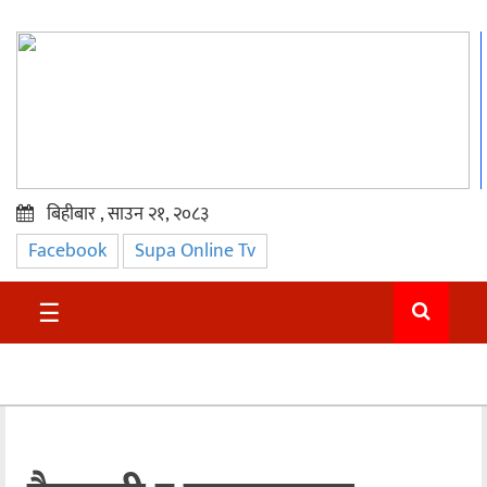
बिहीबार , साउन २१, २०८३
Facebook
Supa Online Tv
प्रमुख
समाचार
☰
सुदुर
राजनीति
समाचार
अन्तराष्ट्रिय