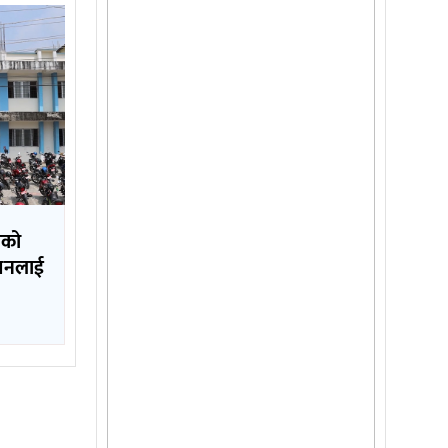
लको
ापनलाई