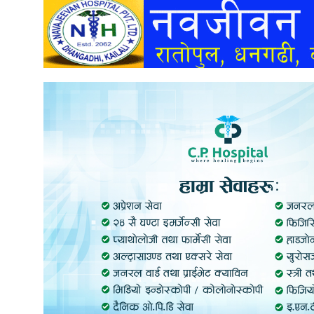
अन्तर्वार्ता
अर्थ
खेलकुद
मनोरञ्जन
अन्य