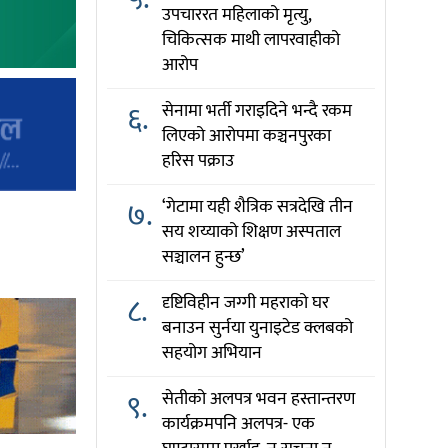
उपचाररत महिलाको मृत्यु,
चिकित्सक माथी लापरवाहीको
आरोप
६.
सेनामा भर्ती गराइदिने भन्दै रकम
लिएको आरोपमा कञ्चनपुरका
हरिस पक्राउ
७.
‘गेटामा यही शैत्रिक सत्रदेखि तीन
सय शय्याको शिक्षण अस्पताल
सञ्चालन हुन्छ’
८.
दृष्टिविहीन जग्गी महराको घर
बनाउन सुर्नया युनाइटेड क्लबको
सहयोग अभियान
९.
सेतीको अलपत्र भवन हस्तान्तरण
कार्यक्रमपनि अलपत्र- एक