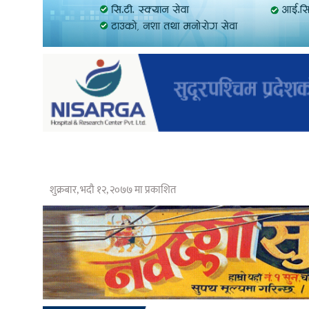
शुक्रबार, भदौ १२, २०७७ मा प्रकाशित