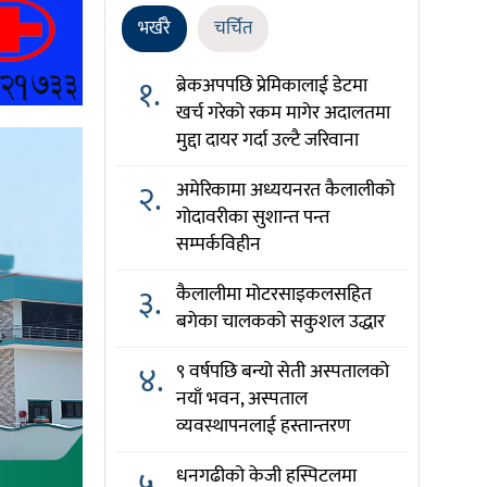
भर्खरै
चर्चित
१.
ब्रेकअपपछि प्रेमिकालाई डेटमा
खर्च गरेको रकम मागेर अदालतमा
मुद्दा दायर गर्दा उल्टै जरिवाना
२.
अमेरिकामा अध्ययनरत कैलालीको
गोदावरीका सुशान्त पन्त
सम्पर्कविहीन
३.
कैलालीमा मोटरसाइकलसहित
बगेका चालकको सकुशल उद्धार
४.
९ वर्षपछि बन्यो सेती अस्पतालको
नयाँ भवन, अस्पताल
व्यवस्थापनलाई हस्तान्तरण
५.
धनगढीको केजी हस्पिटलमा