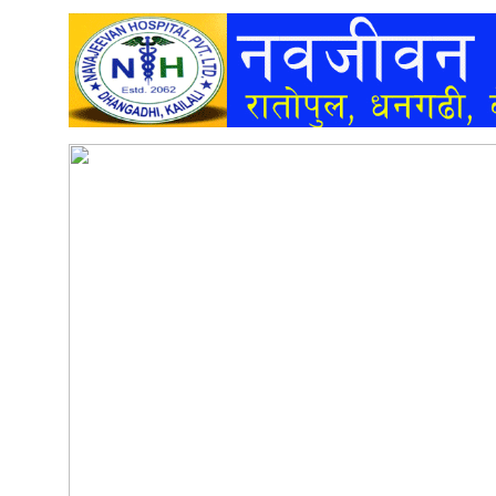
अन्तर्वार्ता
अर्थ
खेलकुद
मनोरञ्जन
अन्य