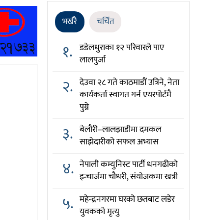
भर्खरै
चर्चित
१.
डडेलधुराका १२ परिवारले पाए
लालपुर्जा
२.
देउवा २८ गते काठमाडौं उत्रिने, नेता
कार्यकर्ता स्वागत गर्न एयरपोर्टमै
पुग्ने
३.
बेलौरी–लालझाडीमा दमकल
साझेदारीको सफल अभ्यास
४.
नेपाली कम्युनिस्ट पार्टी धनगढीको
इन्चार्जमा चौधरी, संयोजकमा खत्री
५.
महेन्द्रनगरमा घरको छतबाट लडेर
युवकको मृत्यु