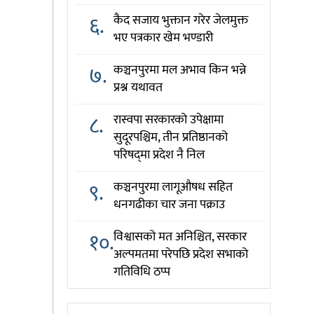
६.
कैद सजाय भुक्तान गरेर जेलमुक्त
भए पत्रकार खेम भण्डारी
७.
कञ्चनपुरमा मल अभाव किन भन्ने
प्रश्न यथावत
८.
रास्वपा सरकारको उपेक्षामा
सुदूरपश्चिम, तीन प्रतिष्ठानको
परिषद्‌मा प्रदेश नै निल
९.
कञ्चनपुरमा लागूऔषध सहित
धनगढीका चार जना पक्राउ
१०.
विश्वासको मत अनिश्चित, सरकार
अल्पमतमा परेपछि प्रदेश सभाको
गतिविधि ठप्प