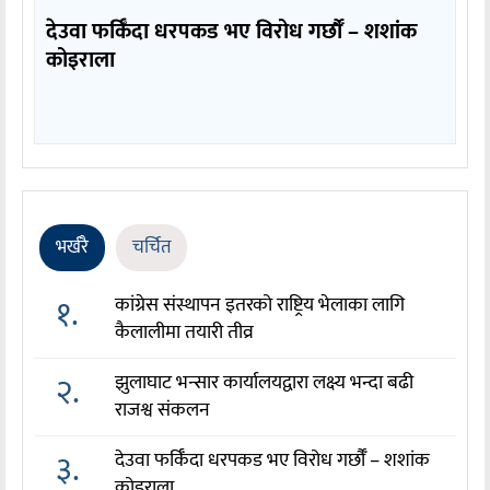
देउवा फर्किँदा धरपकड भए विरोध गर्छौँं – शशांक
कोइराला
भर्खरै
चर्चित
१.
कांग्रेस संस्थापन इतरको राष्ट्रिय भेलाका लागि
कैलालीमा तयारी तीव्र
२.
झुलाघाट भन्सार कार्यालयद्वारा लक्ष्य भन्दा बढी
राजश्व संकलन
३.
देउवा फर्किँदा धरपकड भए विरोध गर्छौँं – शशांक
कोइराला