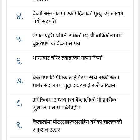
४.
केजी अस्पतालमा एक महिलाको मृत्यु: २२ लाखमा
भयो सहमति
५.
नेपाल प्रहरी श्रीमती संघको ४२औँ वार्षिकोत्सवमा
वृक्षरोपण कार्यक्रम सम्पन्न
६.
भारतबाट चोरेर ल्याइएका गहना फिर्ता
७.
ब्रेकअपपछि प्रेमिकालाई डेटमा खर्च गरेको रकम
मागेर अदालतमा मुद्दा दायर गर्दा उल्टै जरिवाना
८.
अमेरिकामा अध्ययनरत कैलालीको गोदावरीका
सुशान्त पन्त सम्पर्कविहीन
९.
कैलालीमा मोटरसाइकलसहित बगेका चालकको
सकुशल उद्धार