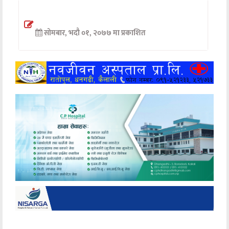
अन्तर्वार्ता
सोमबार, भदौ ०१, २०७७ मा प्रकाशित
अर्थ
खेलकुद
मनोरञ्जन
अन्य