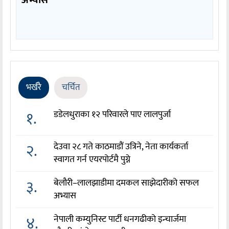
अभ्यास
भर्खरै
चर्चित
१.
डडेलधुराका १२ परिवारले पाए लालपुर्जा
२.
देउवा २८ गते काठमाडौं उत्रिने, नेता कार्यकर्ता
स्वागत गर्न एयरपोर्टमै पुग्ने
३.
बेलौरी–लालझाडीमा दमकल साझेदारीको सफल
अभ्यास
४.
नेपाली कम्युनिस्ट पार्टी धनगढीको इन्चार्जमा