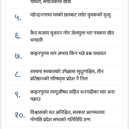
चौधरी, संयोजकमा खत्री
५.
महेन्द्रनगरमा घरको छतबाट लडेर युवकको मृत्यु
६.
कैद सजाय भुक्तान गरेर जेलमुक्त भए पत्रकार खेम
भण्डारी
७.
कञ्चनपुरमा मल अभाव किन भन्ने प्रश्न यथावत
८.
रास्वपा सरकारको उपेक्षामा सुदूरपश्चिम, तीन
प्रतिष्ठानको परिषद्‌मा प्रदेश नै निल
९.
कञ्चनपुरमा लागूऔषध सहित धनगढीका चार जना
पक्राउ
१०.
विश्वासको मत अनिश्चित, सरकार अल्पमतमा
परेपछि प्रदेश सभाको गतिविधि ठप्प