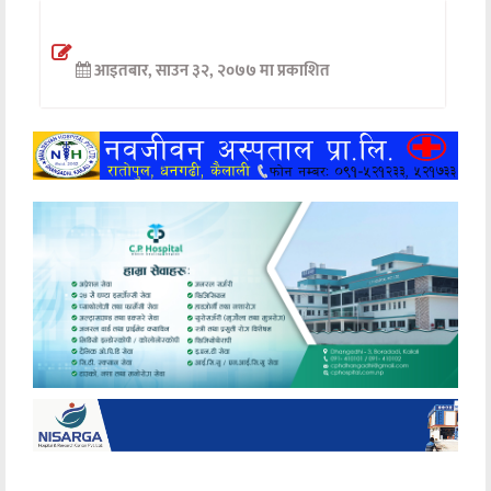
अन्तर्वार्ता
आइतबार, साउन ३२, २०७७ मा प्रकाशित
अर्थ
खेलकुद
मनोरञ्जन
अन्य