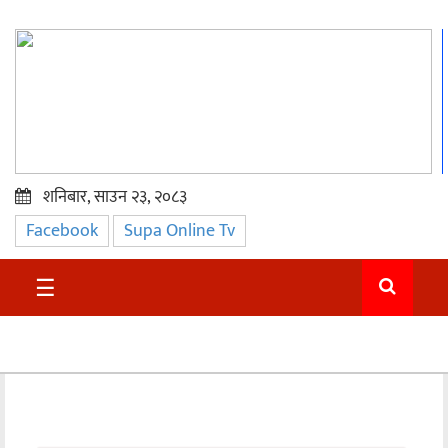
शनिबार, साउन २३, २०८३
Facebook
Supa Online Tv
प्रमुख
समाचार
☰
सुदुर
राजनीति
समाचार
अन्तराष्ट्रिय