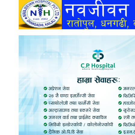
अन्तर्वार्ता
अर्थ
खेलकुद
मनोरञ्जन
अन्य