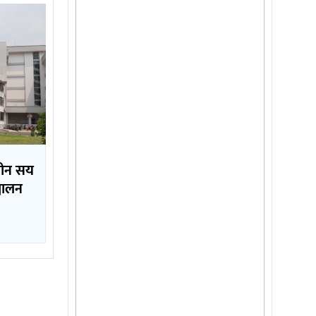
 तीन सय
्चालन