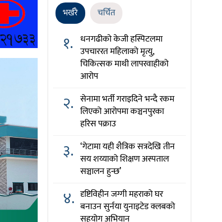
भर्खरै
चर्चित
१.
धनगढीको केजी हस्पिटलमा
उपचाररत महिलाको मृत्यु,
चिकित्सक माथी लापरवाहीको
आरोप
२.
सेनामा भर्ती गराइदिने भन्दै रकम
लिएको आरोपमा कञ्चनपुरका
हरिस पक्राउ
३.
‘गेटामा यही शैत्रिक सत्रदेखि तीन
सय शय्याको शिक्षण अस्पताल
सञ्चालन हुन्छ’
४.
दृष्टिविहीन जग्गी महराको घर
बनाउन सुर्नया युनाइटेड क्लबको
सहयोग अभियान