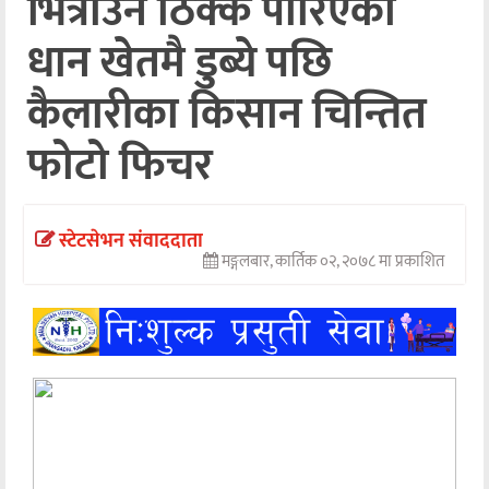
भित्राउन ठिक्क पारिएको
अन्तर्वार्ता
धान खेतमै डुब्ये पछि
अर्थ
कैलारीका किसान चिन्तित
खेलकुद
फोटो फिचर
मनोरञ्जन
अन्य
स्टेटसेभन संवाददाता
मङ्गलबार, कार्तिक ०२, २०७८ मा प्रकाशित