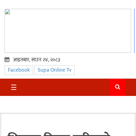
आइतबार, साउन २४, २०८३
Facebook
Supa Online Tv
प्रमुख
समाचार
☰
सुदुर
राजनीति
समाचार
अन्तराष्ट्रिय