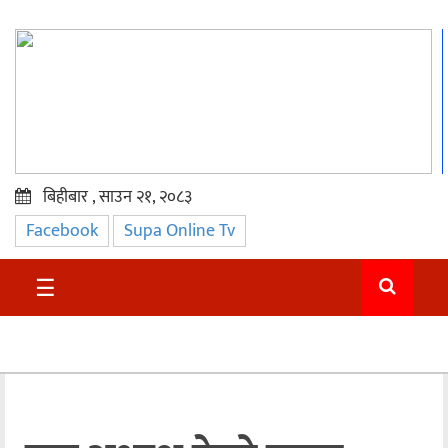
बिहीबार , साउन २१, २०८३
Facebook
Supa Online Tv
प्रमुख
समाचार
☰
सुदुर
राजनीति
समाचार
अन्तराष्ट्रिय