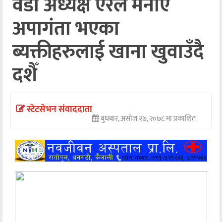
वडा अध्यक्ष ऐरले मनाए
अन्तर्वार्ता
अपागंता भएका
अर्थ
ब्यक्तीहरुलाई खाना खुवाउँदै
खेलकुद
दशैँ
मनोरञ्जन
अन्य
स्टेटसेभन संवाददाता
बुधबार, असोज २७, २०७८ मा प्रकाशित