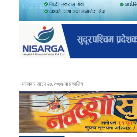
मङ्गलबार, साउन २७, २०७७ मा प्रकाशित