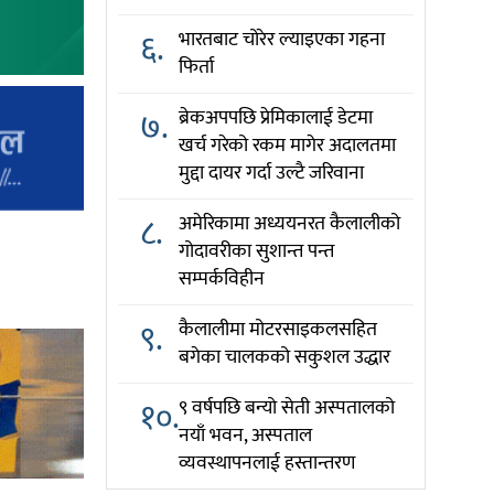
६.
भारतबाट चोरेर ल्याइएका गहना
फिर्ता
७.
ब्रेकअपपछि प्रेमिकालाई डेटमा
खर्च गरेको रकम मागेर अदालतमा
मुद्दा दायर गर्दा उल्टै जरिवाना
८.
अमेरिकामा अध्ययनरत कैलालीको
गोदावरीका सुशान्त पन्त
सम्पर्कविहीन
९.
कैलालीमा मोटरसाइकलसहित
बगेका चालकको सकुशल उद्धार
१०.
९ वर्षपछि बन्यो सेती अस्पतालको
नयाँ भवन, अस्पताल
व्यवस्थापनलाई हस्तान्तरण