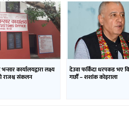
भन्सार कार्यालयद्वारा लक्ष्य
देउवा फर्किँदा धरपकड भए व
ढी राजश्व संकलन
गर्छौँं – शशांक कोइराला