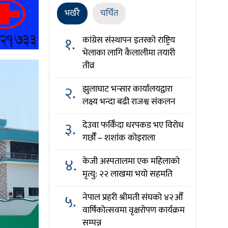
भर्खरै
चर्चित
१.
कांग्रेस संस्थापन इतरको राष्ट्रिय
भेलाका लागि कैलालीमा तयारी
तीव्र
२.
झुलाघाट भन्सार कार्यालयद्वारा
लक्ष्य भन्दा बढी राजश्व संकलन
३.
देउवा फर्किँदा धरपकड भए विरोध
गर्छौँं – शशांक कोइराला
४.
केजी अस्पतालमा एक महिलाको
मृत्यु: २२ लाखमा भयो सहमति
५.
नेपाल प्रहरी श्रीमती संघको ४२औँ
वार्षिकोत्सवमा वृक्षरोपण कार्यक्रम
सम्पन्न