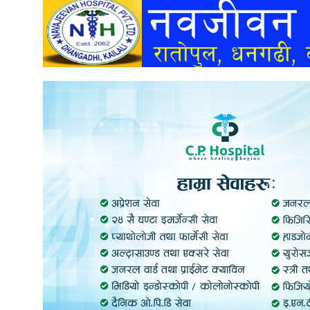
अन्तर्वार्ता
अर्थ
खेलकुद
मनोरञ्जन
अन्य