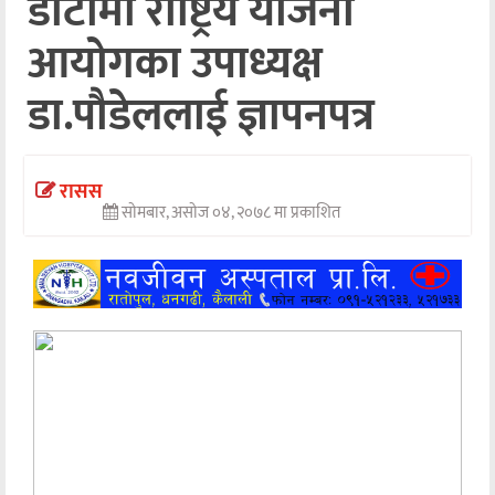
डोटीमा राष्ट्रिय योजना
अन्तर्वार्ता
आयोगका उपाध्यक्ष
अर्थ
डा.पौडेललाई ज्ञापनपत्र
खेलकुद
मनोरञ्जन
रासस
सोमबार, असोज ०४, २०७८ मा प्रकाशित
अन्य