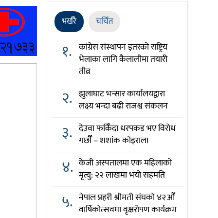
भर्खरै
चर्चित
१.
कांग्रेस संस्थापन इतरको राष्ट्रिय
भेलाका लागि कैलालीमा तयारी
तीव्र
२.
झुलाघाट भन्सार कार्यालयद्वारा
लक्ष्य भन्दा बढी राजश्व संकलन
३.
देउवा फर्किँदा धरपकड भए विरोध
गर्छौँं – शशांक कोइराला
४.
केजी अस्पतालमा एक महिलाको
मृत्यु: २२ लाखमा भयो सहमति
५.
नेपाल प्रहरी श्रीमती संघको ४२औँ
वार्षिकोत्सवमा वृक्षरोपण कार्यक्रम