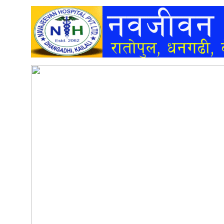
अन्तर्वार्ता
अर्थ
खेलकुद
मनोरञ्जन
अन्य