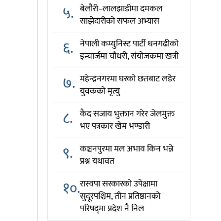
५.
बेलौरी–लालझाडीमा दमकल
साझेदारीको सफल अभ्यास
६.
नेपाली कम्युनिस्ट पार्टी धनगढीको
इन्चार्जमा चौधरी, संयोजकमा खत्री
७.
महेन्द्रनगरमा घरको छतबाट लडेर
युवकको मृत्यु
८.
कैद सजाय भुक्तान गरेर जेलमुक्त
भए पत्रकार खेम भण्डारी
९.
कञ्चनपुरमा मल अभाव किन भन्ने
प्रश्न यथावत
१०.
रास्वपा सरकारको उपेक्षामा
सुदूरपश्चिम, तीन प्रतिष्ठानको
परिषद्‌मा प्रदेश नै निल