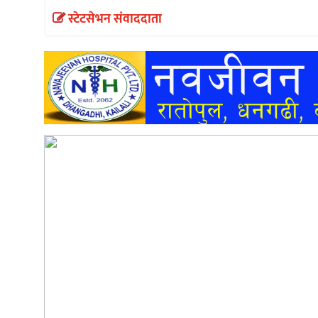
स्टेटसेभन संवाददाता
अन्तर्वार्ता
अर्थ
खेलकुद
मनोरञ्जन
अन्य