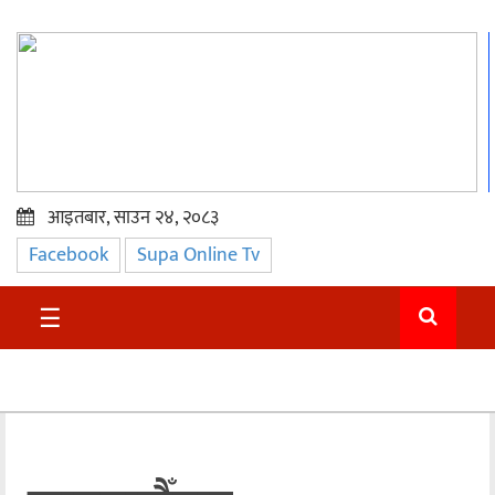
आइतबार, साउन २४, २०८३
Facebook
Supa Online Tv
प्रमुख
समाचार
☰
सुदुर
राजनीति
समाचार
अन्तराष्ट्रिय