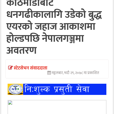
काठमाडौँबाट
अन्तर्वार्ता
धनगढीकालागि उडेको बुद्ध
अर्थ
एयरको जहाज आकाशमा
खेलकुद
होल्डपछि नेपालगञ्जमा
मनोरञ्जन
अवतरण
अन्य
स्टेटसेभन संवाददाता
मङ्गलबार, भदौ २९, २०७८ मा प्रकाशित