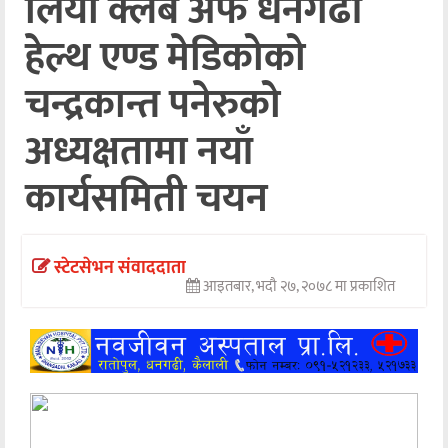
लियो क्लब अफ धनगढी
अन्तर्वार्ता
हेल्थ एण्ड मेडिकोको
अर्थ
चन्द्रकान्त पनेरुको
खेलकुद
अध्यक्षतामा नयाँ
मनोरञ्जन
कार्यसमिती चयन
अन्य
स्टेटसेभन संवाददाता
आइतबार, भदौ २७, २०७८ मा प्रकाशित