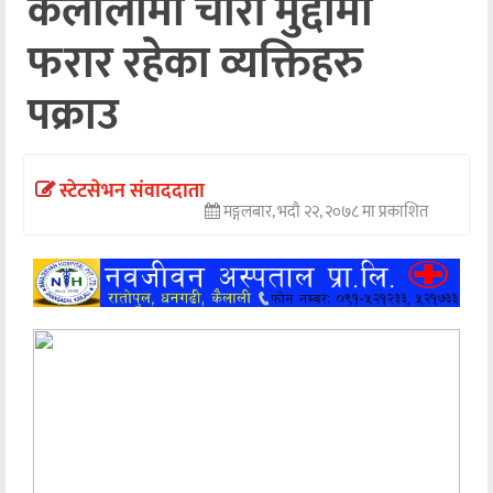
कैलालीमा चोरी मुद्दामा
अन्तर्वार्ता
फरार रहेका व्यक्तिहरु
अर्थ
पक्राउ
खेलकुद
मनोरञ्जन
स्टेटसेभन संवाददाता
मङ्गलबार, भदौ २२, २०७८ मा प्रकाशित
अन्य