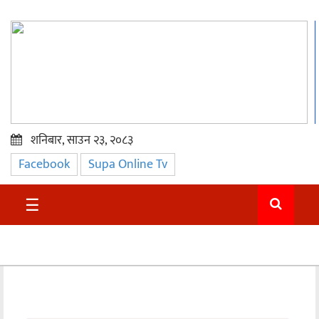
शनिबार, साउन २३, २०८३
Facebook
Supa Online Tv
प्रमुख
समाचार
☰
सुदुर
राजनीति
समाचार
अन्तराष्ट्रिय