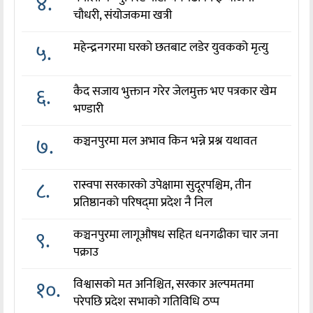
४.
चौधरी, संयोजकमा खत्री
५.
महेन्द्रनगरमा घरको छतबाट लडेर युवकको मृत्यु
६.
कैद सजाय भुक्तान गरेर जेलमुक्त भए पत्रकार खेम
भण्डारी
७.
कञ्चनपुरमा मल अभाव किन भन्ने प्रश्न यथावत
८.
रास्वपा सरकारको उपेक्षामा सुदूरपश्चिम, तीन
प्रतिष्ठानको परिषद्‌मा प्रदेश नै निल
९.
कञ्चनपुरमा लागूऔषध सहित धनगढीका चार जना
पक्राउ
१०.
विश्वासको मत अनिश्चित, सरकार अल्पमतमा
परेपछि प्रदेश सभाको गतिविधि ठप्प