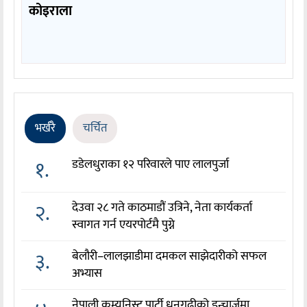
कोइराला
भर्खरै
चर्चित
१.
डडेलधुराका १२ परिवारले पाए लालपुर्जा
२.
देउवा २८ गते काठमाडौं उत्रिने, नेता कार्यकर्ता
स्वागत गर्न एयरपोर्टमै पुग्ने
३.
बेलौरी–लालझाडीमा दमकल साझेदारीको सफल
अभ्यास
नेपाली कम्युनिस्ट पार्टी धनगढीको इन्चार्जमा