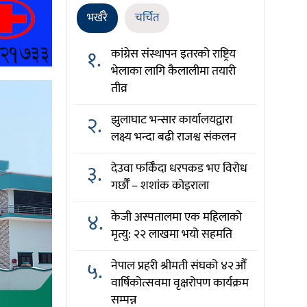
भर्खरै
चर्चित
१.
कांग्रेस संस्थापन इतरको राष्ट्रिय
भेलाका लागि कैलालीमा तयारी
तीव्र
२.
झुलाघाट भन्सार कार्यालयद्वारा
लक्ष्य भन्दा बढी राजश्व संकलन
३.
देउवा फर्किँदा धरपकड भए विरोध
गर्छौँं – शशांक कोइराला
४.
केजी अस्पतालमा एक महिलाको
मृत्यु: २२ लाखमा भयो सहमति
५.
नेपाल प्रहरी श्रीमती संघको ४२औँ
वार्षिकोत्सवमा वृक्षरोपण कार्यक्रम
सम्पन्न