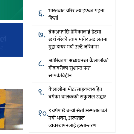
६.
भारतबाट चोरेर ल्याइएका गहना
फिर्ता
७.
ब्रेकअपपछि प्रेमिकालाई डेटमा
खर्च गरेको रकम मागेर अदालतमा
मुद्दा दायर गर्दा उल्टै जरिवाना
८.
अमेरिकामा अध्ययनरत कैलालीको
गोदावरीका सुशान्त पन्त
सम्पर्कविहीन
९.
कैलालीमा मोटरसाइकलसहित
बगेका चालकको सकुशल उद्धार
१०.
९ वर्षपछि बन्यो सेती अस्पतालको
नयाँ भवन, अस्पताल
व्यवस्थापनलाई हस्तान्तरण