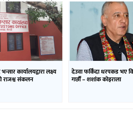
भन्सार कार्यालयद्वारा लक्ष्य
देउवा फर्किँदा धरपकड भए व
ढी राजश्व संकलन
गर्छौँं – शशांक कोइराला