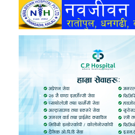
अन्तर्वार्ता
अर्थ
खेलकुद
मनोरञ्जन
अन्य