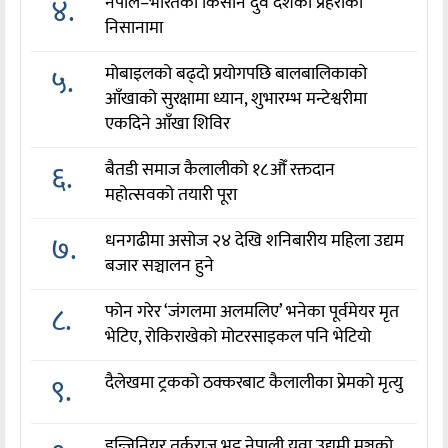
४.
नेपाल–भारतका किसान दुवै देशका प्रहरीको
निसानामा
५.
मोबाइलको बढ्दो प्रयोगपछि बालबालिकाको
आँखाको सुरक्षामा ध्यान, शुभारम्भ मन्टेश्वरीमा
एकदिने आँखा शिविर
६.
बैतडी समाज कैलालीको १८औँ रक्तदान
महोत्सवको तयारी पूरा
७.
धनगढीमा असोज २४ देखि शनिबारीय महिला उद्यम
बजार सञ्चालन हुने
८.
फोन गरेर ‘जंगलमा अलमलिए’ भनेका पूर्वमेयर मृत
भेटिए, रोकिराखेको मोटरसाइकल पनि भेटियो
९.
दैलेखमा ट्रकको ठक्करबाट कैलालीका प्रेमको मृत्यु
इन्जिनियर तर्कराज भट्ट नेपाली युवा उद्यमी मञ्चको