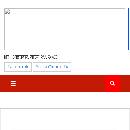
आइतबार, साउन २४, २०८३
Facebook
Supa Online Tv
प्रमुख
समाचार
☰
सुदुर
राजनीति
समाचार
अन्तराष्ट्रिय