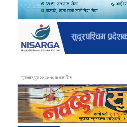
मङ्गलबार, पुष २२, २०७६ मा प्रकाशित