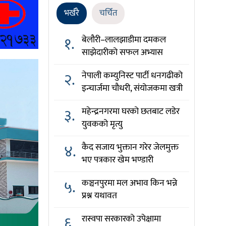
भर्खरै
चर्चित
१.
बेलौरी–लालझाडीमा दमकल
साझेदारीको सफल अभ्यास
२.
नेपाली कम्युनिस्ट पार्टी धनगढीको
इन्चार्जमा चौधरी, संयोजकमा खत्री
३.
महेन्द्रनगरमा घरको छतबाट लडेर
युवकको मृत्यु
४.
कैद सजाय भुक्तान गरेर जेलमुक्त
भए पत्रकार खेम भण्डारी
५.
कञ्चनपुरमा मल अभाव किन भन्ने
प्रश्न यथावत
६.
रास्वपा सरकारको उपेक्षामा