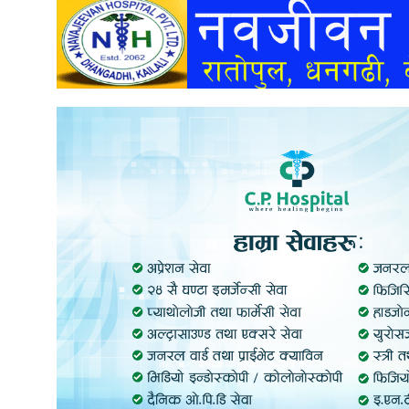
अन्तर्वार्ता
अर्थ
खेलकुद
मनोरञ्जन
अन्य