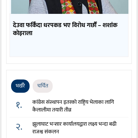
देउवा फर्किँदा धरपकड भए विरोध गर्छौँं – शशांक
कोइराला
भर्खरै
चर्चित
१.
कांग्रेस संस्थापन इतरको राष्ट्रिय भेलाका लागि
कैलालीमा तयारी तीव्र
२.
झुलाघाट भन्सार कार्यालयद्वारा लक्ष्य भन्दा बढी
राजश्व संकलन