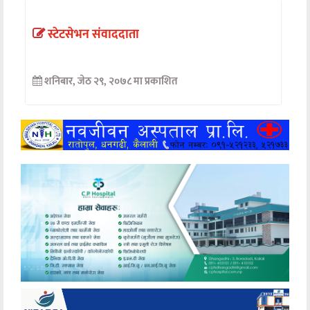
अन्तर्वार्ता
स्टेटसेभन संवाददाता
अर्थ
शनिबार, जेठ २९, २०७८ मा प्रकाशित
खेलकुद
मनोरञ्जन
अन्य