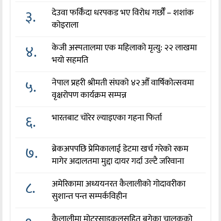
३.
देउवा फर्किँदा धरपकड भए विरोध गर्छौँं – शशांक
कोइराला
४.
केजी अस्पतालमा एक महिलाको मृत्यु: २२ लाखमा
भयो सहमति
५.
नेपाल प्रहरी श्रीमती संघको ४२औँ वार्षिकोत्सवमा
वृक्षरोपण कार्यक्रम सम्पन्न
६.
भारतबाट चोरेर ल्याइएका गहना फिर्ता
७.
ब्रेकअपपछि प्रेमिकालाई डेटमा खर्च गरेको रकम
मागेर अदालतमा मुद्दा दायर गर्दा उल्टै जरिवाना
८.
अमेरिकामा अध्ययनरत कैलालीको गोदावरीका
सुशान्त पन्त सम्पर्कविहीन
कैलालीमा मोटरसाइकलसहित बगेका चालकको