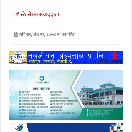
अन्तर्वार्ता
स्टेटसेभन संवाददाता
अर्थ
शनिबार, जेठ २९, २०७८ मा प्रकाशित
खेलकुद
मनोरञ्जन
अन्य