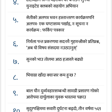
४.
दृष्टिविहीन जग्गी महराको घर बनाउन सुर्नया
युनाइटेड क्लबको सहयोग अभियान
५.
सेतीको अलपत्र भवन हस्तान्तरण कार्यक्रमपनि
अलपत्र- एक घण्टासम्म पर्खाइ, न सूचना न
कार्यक्रम : फर्किए पत्रकार
६.
निर्मला पन्त प्रकरणमा सदनमै गृहमन्त्रीको प्रतिप्रश्न,
‘अब यो विषय संसदमा नउठाउनुस्’
७.
सुनको भाउ तोलमा आठ हजारले बढ्यो
८.
भियाग्रा खाँदा क्यान्सर कम हुन्छ ?
९.
बाल यौन दुर्व्यवहारसम्बन्धी सामग्री प्रसारण गरेको
आरोपमा दार्चुलाका युवक भारतमा पक्राउ
१०.
सुदूरपश्चिममा सवारी दुर्घटना बढ्दो, तीन वर्षमा ५६९