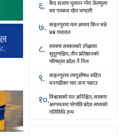
६.
कैद सजाय भुक्तान गरेर जेलमुक्त
भए पत्रकार खेम भण्डारी
७.
कञ्चनपुरमा मल अभाव किन भन्ने
प्रश्न यथावत
८.
रास्वपा सरकारको उपेक्षामा
सुदूरपश्चिम, तीन प्रतिष्ठानको
परिषद्‌मा प्रदेश नै निल
९.
कञ्चनपुरमा लागूऔषध सहित
धनगढीका चार जना पक्राउ
१०.
विश्वासको मत अनिश्चित, सरकार
अल्पमतमा परेपछि प्रदेश सभाको
गतिविधि ठप्प