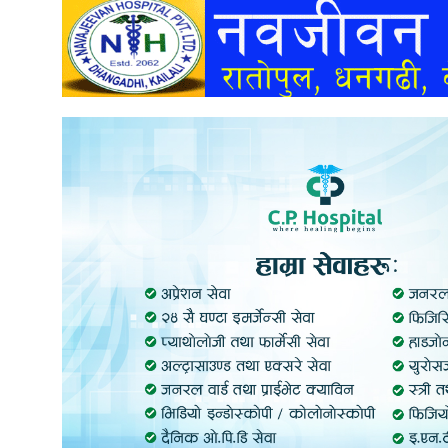
अन्तर्वार्ता
अर्थ
खेलकुद
मनोरञ्जन
अन्य