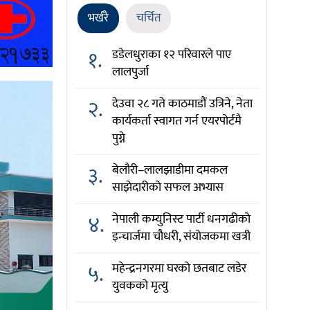
भर्खरै
चर्चित
१.
डडेलधुराका १२ परिवारले पाए
लालपुर्जा
२.
देउवा २८ गते काठमाडौं उत्रिने, नेता
कार्यकर्ता स्वागत गर्न एयरपोर्टमै
पुग्ने
३.
बेलौरी–लालझाडीमा दमकल
साझेदारीको सफल अभ्यास
४.
नेपाली कम्युनिस्ट पार्टी धनगढीको
इन्चार्जमा चौधरी, संयोजकमा खत्री
५.
महेन्द्रनगरमा घरको छतबाट लडेर
युवकको मृत्यु