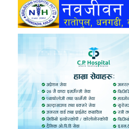
अन्तर्वार्ता
अर्थ
खेलकुद
मनोरञ्जन
अन्य