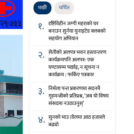
भर्खरै
चर्चित
१.
दृष्टिविहीन जग्गी महराको घर
बनाउन सुर्नया युनाइटेड क्लबको
सहयोग अभियान
२.
सेतीको अलपत्र भवन हस्तान्तरण
कार्यक्रमपनि अलपत्र- एक
घण्टासम्म पर्खाइ, न सूचना न
कार्यक्रम : फर्किए पत्रकार
३.
निर्मला पन्त प्रकरणमा सदनमै
गृहमन्त्रीको प्रतिप्रश्न, ‘अब यो विषय
संसदमा नउठाउनुस्’
४.
सुनको भाउ तोलमा आठ हजारले
बढ्यो