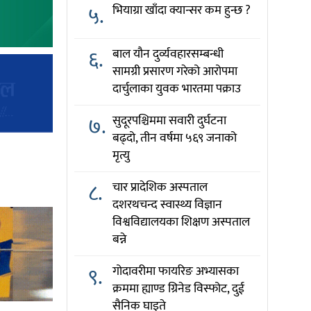
५.
भियाग्रा खाँदा क्यान्सर कम हुन्छ ?
६.
बाल यौन दुर्व्यवहारसम्बन्धी
सामग्री प्रसारण गरेको आरोपमा
दार्चुलाका युवक भारतमा पक्राउ
७.
सुदूरपश्चिममा सवारी दुर्घटना
बढ्दो, तीन वर्षमा ५६९ जनाको
मृत्यु
८.
चार प्रादेशिक अस्पताल
दशरथचन्द स्वास्थ्य विज्ञान
विश्वविद्यालयका शिक्षण अस्पताल
बन्ने
९.
गोदावरीमा फायरिङ अभ्यासका
क्रममा ह्याण्ड ग्रिनेड विस्फोट, दुई
सैनिक घाइते