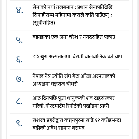
४.
सेनाको नयाँ तलबमान : प्रधान सेनापतिदेखि
सिपाहीसम्म महिनामा कसले कति पाउँछन् ?
(सूचीसहित)
५.
बझाङका एक जना चरेश र नगदसहित पक्राउ
६.
डडेल्धुरा अस्पतालमा बिरामी बालबालिकाको चाप
७.
नेपाल नेत्र ज्योति संघ गेटा आँखा अस्पतालको
अध्यक्षमा यज्ञराज चौधरी
८.
आठ दिनपछि पूजा धानुकको शव दाहसंस्कार
गरियो, पोस्टमार्टम रिपोर्टको पर्खाइमा प्रहरी
९.
सशस्त्र प्रहरीद्वारा कञ्चनपुरमा साढे ११ करोडभन्दा
बढीको अवैध सामान बरामद