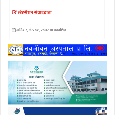
अन्तर्वार्ता
स्टेटसेभन संवाददाता
अर्थ
शनिबार, जेठ ०१, २०७८ मा प्रकाशित
खेलकुद
मनोरञ्जन
अन्य