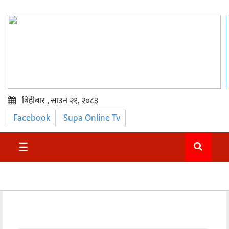
बिहीबार , साउन २१, २०८३
Facebook
Supa Online Tv
प्रमुख
समाचार
☰
सुदुर
राजनीति
समाचार
अन्तराष्ट्रिय