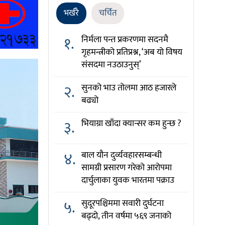
भर्खरै
चर्चित
१.
निर्मला पन्त प्रकरणमा सदनमै
गृहमन्त्रीको प्रतिप्रश्न, ‘अब यो विषय
संसदमा नउठाउनुस्’
२.
सुनको भाउ तोलमा आठ हजारले
बढ्यो
३.
भियाग्रा खाँदा क्यान्सर कम हुन्छ ?
४.
बाल यौन दुर्व्यवहारसम्बन्धी
सामग्री प्रसारण गरेको आरोपमा
दार्चुलाका युवक भारतमा पक्राउ
५.
सुदूरपश्चिममा सवारी दुर्घटना
बढ्दो, तीन वर्षमा ५६९ जनाको