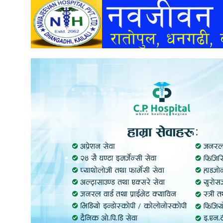
अन्तर्वार्ता
अर्थ
खेलकुद
मनोरञ्जन
अन्य