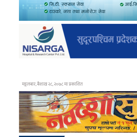
मङ्गलबार, बैशाख २८, २०७८ मा प्रकाशित