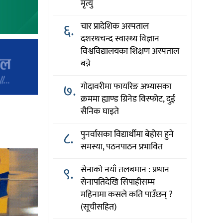
मृत्यु
६.
चार प्रादेशिक अस्पताल
दशरथचन्द स्वास्थ्य विज्ञान
विश्वविद्यालयका शिक्षण अस्पताल
बन्ने
७.
गोदावरीमा फायरिङ अभ्यासका
क्रममा ह्याण्ड ग्रिनेड विस्फोट, दुई
सैनिक घाइते
८.
पुनर्वासका विद्यार्थीमा बेहोस हुने
समस्या, पठनपाठन प्रभावित
९.
सेनाको नयाँ तलबमान : प्रधान
सेनापतिदेखि सिपाहीसम्म
महिनामा कसले कति पाउँछन् ?
(सूचीसहित)