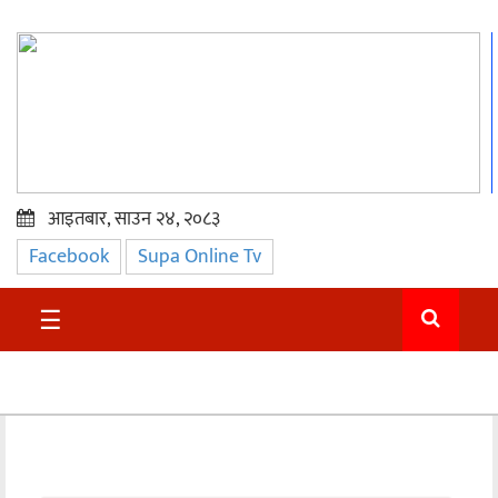
आइतबार, साउन २४, २०८३
Facebook
Supa Online Tv
प्रमुख
समाचार
☰
सुदुर
राजनीति
समाचार
अन्तराष्ट्रिय