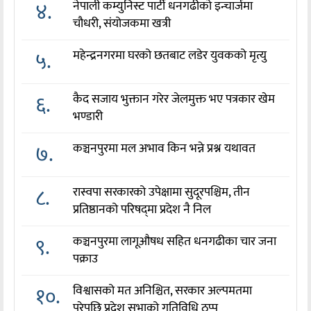
४.
नेपाली कम्युनिस्ट पार्टी धनगढीको इन्चार्जमा
चौधरी, संयोजकमा खत्री
५.
महेन्द्रनगरमा घरको छतबाट लडेर युवकको मृत्यु
६.
कैद सजाय भुक्तान गरेर जेलमुक्त भए पत्रकार खेम
भण्डारी
७.
कञ्चनपुरमा मल अभाव किन भन्ने प्रश्न यथावत
८.
रास्वपा सरकारको उपेक्षामा सुदूरपश्चिम, तीन
प्रतिष्ठानको परिषद्‌मा प्रदेश नै निल
९.
कञ्चनपुरमा लागूऔषध सहित धनगढीका चार जना
पक्राउ
१०.
विश्वासको मत अनिश्चित, सरकार अल्पमतमा
परेपछि प्रदेश सभाको गतिविधि ठप्प