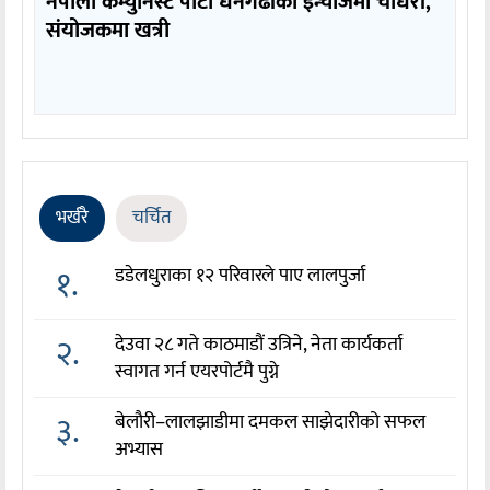
नेपाली कम्युनिस्ट पार्टी धनगढीको इन्चार्जमा चौधरी,
संयोजकमा खत्री
भर्खरै
चर्चित
१.
डडेलधुराका १२ परिवारले पाए लालपुर्जा
२.
देउवा २८ गते काठमाडौं उत्रिने, नेता कार्यकर्ता
स्वागत गर्न एयरपोर्टमै पुग्ने
३.
बेलौरी–लालझाडीमा दमकल साझेदारीको सफल
अभ्यास