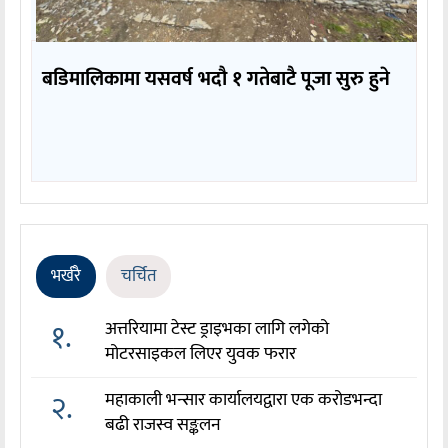
बडिमालिकामा यसवर्ष भदौ १ गतेबाटै पूजा सुरु हुने
भर्खरै
चर्चित
१.
अत्तरियामा टेस्ट ड्राइभका लागि लगेको
मोटरसाइकल लिएर युवक फरार
२.
महाकाली भन्सार कार्यालयद्वारा एक करोडभन्दा
बढी राजस्व सङ्कलन