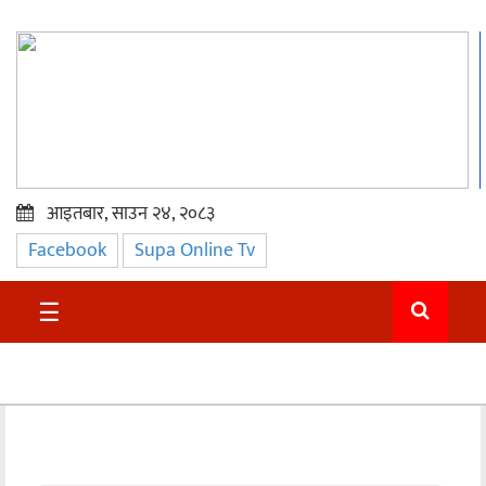
आइतबार, साउन २४, २०८३
Facebook
Supa Online Tv
प्रमुख
समाचार
☰
सुदुर
राजनीति
समाचार
अन्तराष्ट्रिय