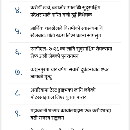
४.
करोडौँ खर्च, कमजोर उपलब्धि सुदूरपश्चिम
प्रदेशसभाले पारित गर्‍यो दुई विधेयक
५.
आर्थिक चलखेलले बिरामीको स्वास्थ्यमाथि
खेलबाड: मोटो रकम लिएर घटना सामसुम
६.
एनपीएल–२०२६ का लागि सुदूरपश्चिम रोयल्समा
सेफ अली जैबको पुनरागमन
७.
कञ्चनपुरमा चार वर्षमा सवारी दुर्घटनाबाट १५४
जनाको मृत्यु
८.
अत्तरियामा टेस्ट ड्राइभका लागि लगेको
मोटरसाइकल लिएर युवक फरार
९.
महाकाली भन्सार कार्यालयद्वारा एक करोडभन्दा
बढी राजस्व सङ्कलन