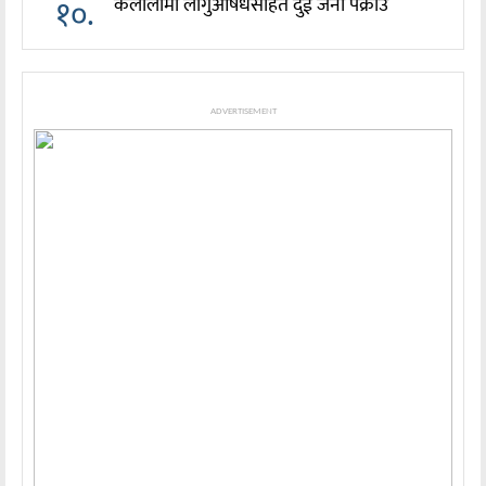
१०.
कैलालीमा लागुऔषधसहित दुई जना पक्राउ
ADVERTISEMENT