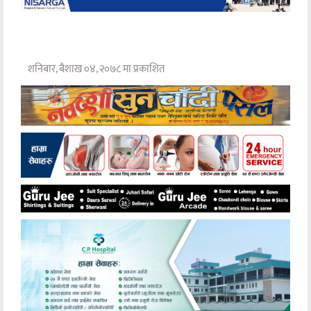
शनिबार, बैशाख ०४, २०७८ मा प्रकाशित