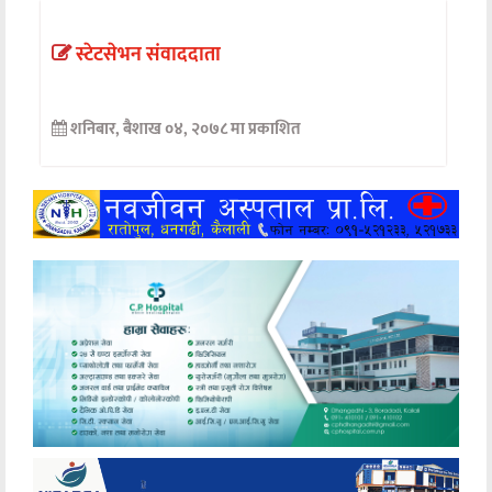
अन्तर्वार्ता
स्टेटसेभन संवाददाता
अर्थ
शनिबार, बैशाख ०४, २०७८ मा प्रकाशित
खेलकुद
मनोरञ्जन
अन्य