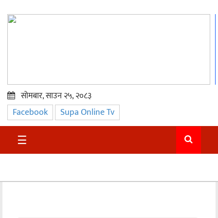
सोमबार, साउन २५, २०८३
Facebook
Supa Online Tv
प्रमुख
समाचार
☰
सुदुर
राजनीति
समाचार
अन्तराष्ट्रिय