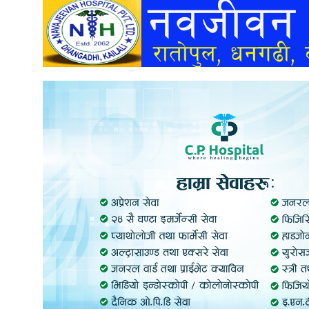
अन्तर्वार्ता
अर्थ
खेलकुद
मनोरञ्जन
अन्य