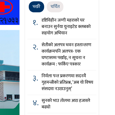
भर्खरै
चर्चित
१.
दृष्टिविहीन जग्गी महराको घर
बनाउन सुर्नया युनाइटेड क्लबको
सहयोग अभियान
२.
सेतीको अलपत्र भवन हस्तान्तरण
कार्यक्रमपनि अलपत्र- एक
घण्टासम्म पर्खाइ, न सूचना न
कार्यक्रम : फर्किए पत्रकार
३.
निर्मला पन्त प्रकरणमा सदनमै
गृहमन्त्रीको प्रतिप्रश्न, ‘अब यो विषय
संसदमा नउठाउनुस्’
४.
सुनको भाउ तोलमा आठ हजारले
बढ्यो